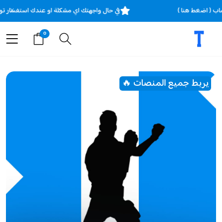
×
ساب ( اضغط هنا )
في حال واجهتك اي مشكلة او عندك استفسار ت
0
يربط جميع المنصات 🔥