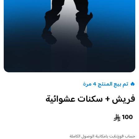
🔥 تم بيع المنتج 4 مرة
فريش + سكنات عشوائية
100
حساب فورتنايت بامكانية الوصول الكاملة