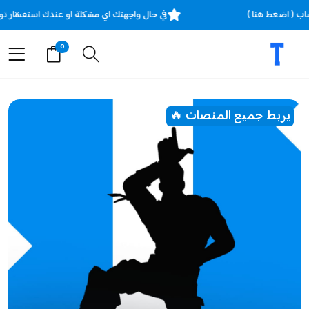
×
ساب ( اضغط هنا )
في حال واجهتك اي مشكلة او عندك استفسار ت
0
يربط جميع المنصات 🔥