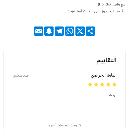
مع رقصة تيك ذا ال
وفرصة للحصول على سكنات أصلية/نادرة.
Email
Snapchat
Telegram
WhatsApp
X
Share
التقاييم
اسامه الحراصي‏
منذ سنتين
روعه
لا توجد تقييمات أخرى