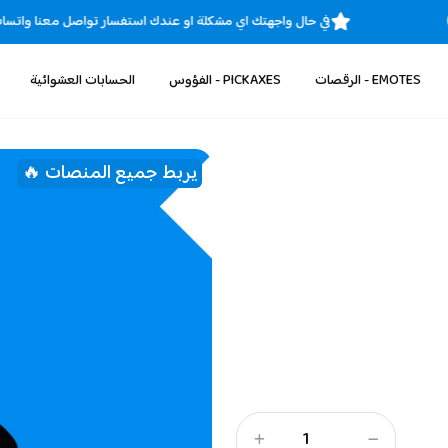
ا )
في حال واجهتك اي مشكلة او عندك استفسار تواصل معنا وات
EMOTES - الرقصات
PICKAXES - الفؤوس
الحسابات العشوائية
يربط جميع المنصات 🔥