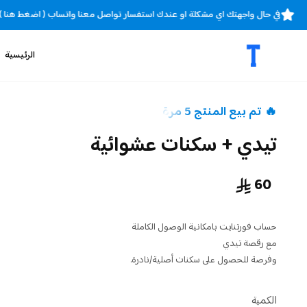
في حال واجهتك اي مشكلة او عندك استفسار تواصل معنا واتساب ( اضغط هن
الرئيسية
🔥 تم بيع المنتج 5 مرة
تيدي + سكنات عشوائية
60
حساب فورتنايت بامكانية الوصول الكاملة
مع رقصة تيدي
وفرصة للحصول على سكنات أصلية/نادرة.
الكمية