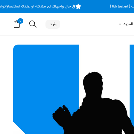
×
ساب ( اضغط هنا )
في حال واجهتك اي مشكلة او عندك استفسار ت
0
المزيد